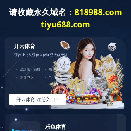
您好，欢迎光临爱游戏体育-爱游戏| 爱游戏官方网站官网！
网站首页
关于中大
爱游戏体育-爱游戏|
爱游戏官方网站